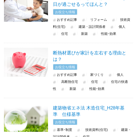
日が過ごせるってほんと？
お役立ち情報
おすすめ記事
リフォーム
技術資
料(住宅)
建築・設計関係者
個人
住宅
新築
性能･効果
断熱材選びが家計を左右する理由と
は？
お役立ち情報
おすすめ記事
家づくり
個人
高断熱住宅
住宅
住宅の快適
性
新築
性能･効果
建築物省エネ法 木造住宅_H28年基
準 仕様基準
お役立ち情報
基準･制度
技術資料(住宅)
建築・
設計関係者
住宅