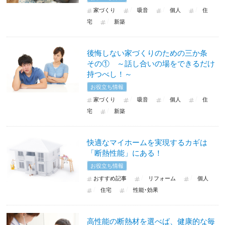
家づくり
吸音
個人
住
宅
新築
後悔しない家づくりのための三か条
その① ～話し合いの場をできるだけ
持つべし！～
お役立ち情報
家づくり
吸音
個人
住
宅
新築
快適なマイホームを実現するカギは
「断熱性能」にある！
お役立ち情報
おすすめ記事
リフォーム
個人
住宅
性能･効果
高性能の断熱材を選べば、健康的な毎