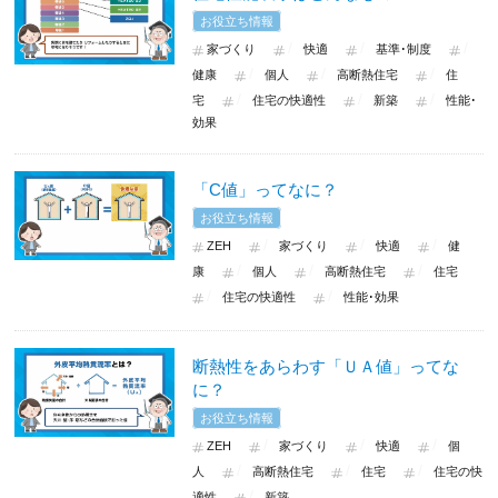
お役立ち情報
家づくり
快適
基準･制度
健康
個人
高断熱住宅
住
宅
住宅の快適性
新築
性能･
効果
「C値」ってなに？
お役立ち情報
ZEH
家づくり
快適
健
康
個人
高断熱住宅
住宅
住宅の快適性
性能･効果
断熱性をあらわす「ＵＡ値」ってな
に？
お役立ち情報
ZEH
家づくり
快適
個
人
高断熱住宅
住宅
住宅の快
適性
新築