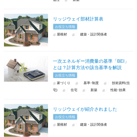
リッジウェイ部材計算表
お役立ち情報
屋根材
建築・設計関係者
一次エネルギー消費量の基準「BEI」
とは？計算方法や該当基準を解説
お役立ち情報
家づくり
基準･制度
技術資料(住
宅)
住宅
新築
性能･効果
リッジウェイが紹介されました
お役立ち情報
屋根材
建築・設計関係者