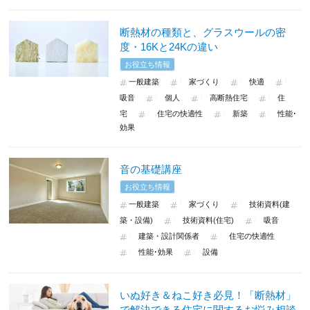
断熱材の種類と、グラスウールの密
度・16Kと24Kの違い
お役立ち情報
一般建築
家づくり
快適
吸音
個人
高断熱住宅
住
宅
住宅の快適性
新築
性能･
効果
音の基礎講座
お役立ち情報
一般建築
家づくり
技術資料(建
築・設備)
技術資料(住宅)
吸音
建築・設計関係者
住宅の快適性
性能･効果
設備
いぬ好き＆ねこ好き必見！「断熱材」
で解決できる住宅に関するお悩み相談