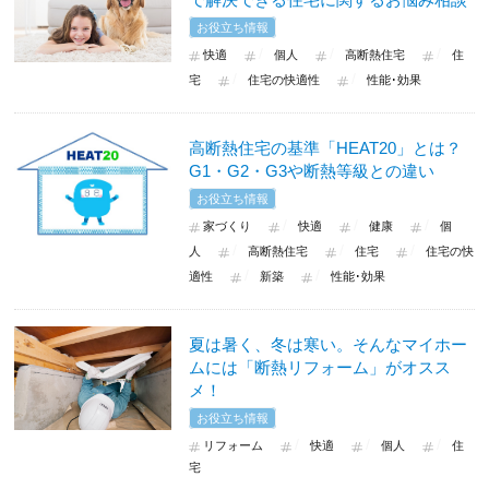
お役立ち情報
快適
個人
高断熱住宅
住
宅
住宅の快適性
性能･効果
高断熱住宅の基準「HEAT20」とは？
G1・G2・G3や断熱等級との違い
お役立ち情報
家づくり
快適
健康
個
人
高断熱住宅
住宅
住宅の快
適性
新築
性能･効果
夏は暑く、冬は寒い。そんなマイホー
ムには「断熱リフォーム」がオスス
メ！
お役立ち情報
リフォーム
快適
個人
住
宅