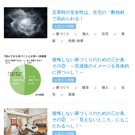
災害時の安全性は、住宅の「断熱材」
で高められる！
お役立ち情報
家づくり
個人
住宅
新
築
性能･効果
後悔しない家づくりのための三か条
その③ ～完成後のイメージを具体的
に持つべし！～
お役立ち情報
家づくり
吸音
個人
住
宅
新築
後悔しない家づくりのための三か条
その② ～「見えないところ」にもこ
だわるべし！~
お役立ち情報