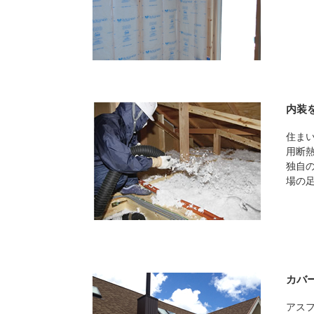
内装
住ま
用断
独自
場の
カバ
アス