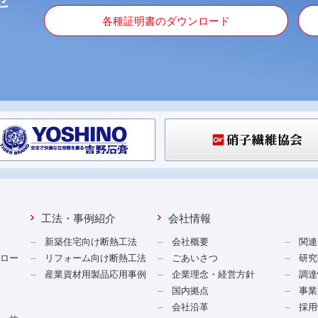
各種証明書のダウンロード
工法・事例紹介
会社情報
新築住宅向け断熱工法
会社概要
関連
ンロー
リフォーム向け断熱工法
ごあいさつ
研究
産業資材用製品応用事例
企業理念・経営方針
調達
国内拠点
事業
会社沿革
採用