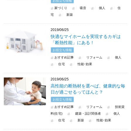
お役立ち情報
家づくり
吸音
個人
住
宅
新築
2019/06/25
快適なマイホームを実現するカギは
「断熱性能」にある！
お役立ち情報
おすすめ記事
リフォーム
個人
住宅
性能･効果
2019/06/25
高性能の断熱材を選べば、健康的な毎
日が過ごせるってほんと？
お役立ち情報
おすすめ記事
リフォーム
技術資
料(住宅)
建築・設計関係者
個人
住宅
新築
性能･効果