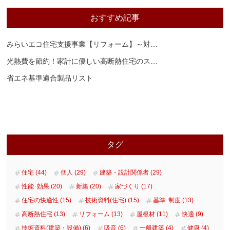
おすすめ記事
みらいエコ住宅支援事業【リフォーム】～対
…
光熱費を節約！家計に優しい高断熱住宅のス
…
省エネ基準適合製品リスト
タグ
住宅 (44)
個人 (29)
建築・設計関係者 (29)
性能･効果 (20)
新築 (20)
家づくり (17)
住宅の快適性 (15)
技術資料(住宅) (15)
基準･制度 (13)
高断熱住宅 (13)
リフォーム (13)
屋根材 (11)
快適 (9)
技術資料(建築・設備) (6)
吸音 (6)
一般建築 (4)
健康 (4)