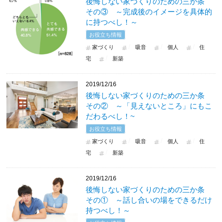
後悔しない家づくりのための三か条
その③ ～完成後のイメージを具体的
に持つべし！～
お役立ち情報
家づくり
吸音
個人
住
宅
新築
2019/12/16
後悔しない家づくりのための三か条
その② ～「見えないところ」にもこ
だわるべし！~
お役立ち情報
家づくり
吸音
個人
住
宅
新築
2019/12/16
後悔しない家づくりのための三か条
その① ～話し合いの場をできるだけ
持つべし！～