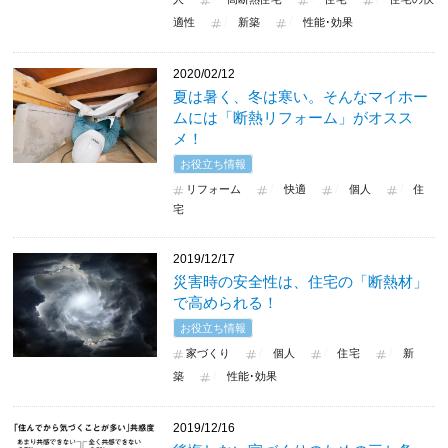
適性
新築
性能･効果
2020/02/12
夏は暑く、冬は寒い。そんなマイホー
ムには「断熱リフォーム」がオスス
メ！
お役立ち情報
リフォーム
快適
個人
住
宅
2019/12/17
災害時の安全性は、住宅の「断熱材」
で高められる！
お役立ち情報
家づくり
個人
住宅
新
築
性能･効果
2019/12/16