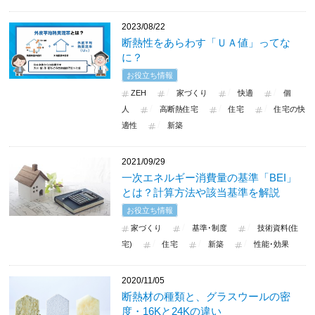
2023/08/22
断熱性をあらわす「ＵＡ値」ってな
に？
お役立ち情報
ZEH
家づくり
快適
個
人
高断熱住宅
住宅
住宅の快
適性
新築
2021/09/29
一次エネルギー消費量の基準「BEI」
とは？計算方法や該当基準を解説
お役立ち情報
家づくり
基準･制度
技術資料(住
宅)
住宅
新築
性能･効果
2020/11/05
断熱材の種類と、グラスウールの密
度・16Kと24Kの違い