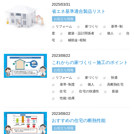
2025/03/31
省エネ基準適合製品リスト
お役立ち情報
リフォーム
家づくり
基準･制
度
建築・設計関係者
個人
住
宅
補助金･税制
2023/08/22
これからの家づくり～施工のポイント
お役立ち情報
リフォーム
家づくり
快適
基準･制度
個人
高断熱住宅
住宅
住宅の快適性
新築
性能･効果
2023/08/22
おすすめの住宅の断熱性能
お役立ち情報