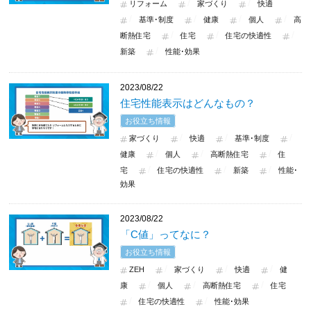
リフォーム
家づくり
快適
基準･制度
健康
個人
高
断熱住宅
住宅
住宅の快適性
新築
性能･効果
2023/08/22
住宅性能表示はどんなもの？
お役立ち情報
家づくり
快適
基準･制度
健康
個人
高断熱住宅
住
宅
住宅の快適性
新築
性能･
効果
2023/08/22
「C値」ってなに？
お役立ち情報
ZEH
家づくり
快適
健
康
個人
高断熱住宅
住宅
住宅の快適性
性能･効果