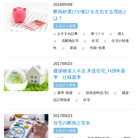
2019/05/09
断熱材選びが家計を左右する理由と
は？
お役立ち情報
おすすめ記事
家づくり
個人
高断熱住宅
住宅
住宅の快適
性
新築
性能･効果
2017/05/23
建築物省エネ法 木造住宅_H28年基
準 仕様基準
お役立ち情報
基準･制度
技術資料(住宅)
建築・
設計関係者
住宅
2017/05/23
住宅の断熱と安全
お役立ち情報