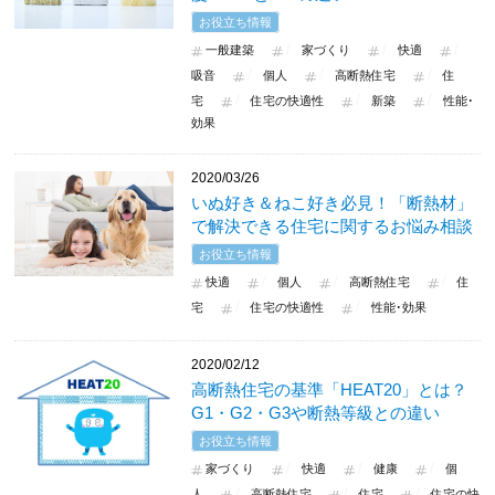
お役立ち情報
一般建築
家づくり
快適
吸音
個人
高断熱住宅
住
宅
住宅の快適性
新築
性能･
効果
2020/03/26
いぬ好き＆ねこ好き必見！「断熱材」
で解決できる住宅に関するお悩み相談
お役立ち情報
快適
個人
高断熱住宅
住
宅
住宅の快適性
性能･効果
2020/02/12
高断熱住宅の基準「HEAT20」とは？
G1・G2・G3や断熱等級との違い
お役立ち情報
家づくり
快適
健康
個
人
高断熱住宅
住宅
住宅の快