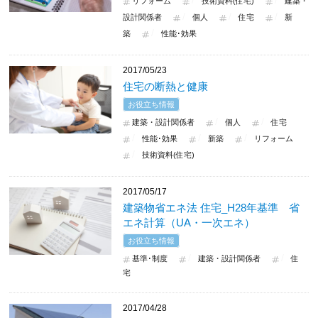
リフォーム
技術資料(住宅)
建築・
設計関係者
個人
住宅
新
築
性能･効果
2017/05/23
住宅の断熱と健康
お役立ち情報
建築・設計関係者
個人
住宅
性能･効果
新築
リフォーム
技術資料(住宅)
2017/05/17
建築物省エネ法 住宅_H28年基準 省
エネ計算（UA・一次エネ）
お役立ち情報
基準･制度
建築・設計関係者
住
宅
2017/04/28