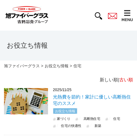
お役立ち情報
旭ファイバーグラス
>
お役立ち情報
> 住宅
新しい順|
古い順
2025/11/25
光熱費を節約！家計に優しい高断熱住
宅のススメ
お役立ち情報
家づくり
高断熱住宅
住宅
住宅の快適性
新築