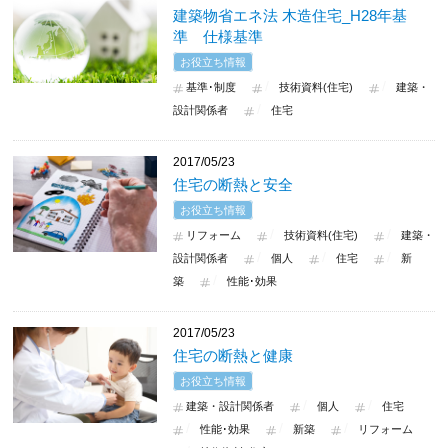
建築物省エネ法 木造住宅_H28年基
準 仕様基準
お役立ち情報
基準･制度
技術資料(住宅)
建築・
設計関係者
住宅
2017/05/23
住宅の断熱と安全
お役立ち情報
リフォーム
技術資料(住宅)
建築・
設計関係者
個人
住宅
新
築
性能･効果
2017/05/23
住宅の断熱と健康
お役立ち情報
建築・設計関係者
個人
住宅
性能･効果
新築
リフォーム