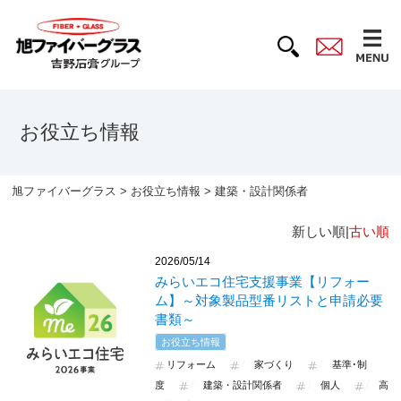
お役立ち情報
旭ファイバーグラス
>
お役立ち情報
> 建築・設計関係者
新しい順|
古い順
2026/05/14
みらいエコ住宅支援事業【リフォー
ム】～対象製品型番リストと申請必要
書類～
お役立ち情報
リフォーム
家づくり
基準･制
度
建築・設計関係者
個人
高