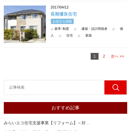
2017/04/12
長期優良住宅
お役立ち情報
基準･制度
建築・設計関係者
個
人
住宅
新築
1
2
次へ >>
おすすめ記事
みらいエコ住宅支援事業【リフォーム】～対
…