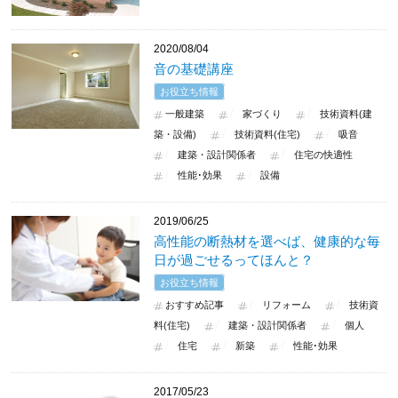
2020/08/04
音の基礎講座
お役立ち情報
一般建築
家づくり
技術資料(建
築・設備)
技術資料(住宅)
吸音
建築・設計関係者
住宅の快適性
性能･効果
設備
2019/06/25
高性能の断熱材を選べば、健康的な毎
日が過ごせるってほんと？
お役立ち情報
おすすめ記事
リフォーム
技術資
料(住宅)
建築・設計関係者
個人
住宅
新築
性能･効果
2017/05/23