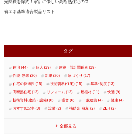
光熱費を節約！家計に優しい高断熱住宅のス
…
省エネ基準適合製品リスト
タグ
住宅 (44)
個人 (29)
建築・設計関係者 (29)
性能･効果 (20)
新築 (20)
家づくり (17)
住宅の快適性 (15)
技術資料(住宅) (15)
基準･制度 (13)
高断熱住宅 (13)
リフォーム (13)
屋根材 (11)
快適 (9)
技術資料(建築・設備) (6)
吸音 (6)
一般建築 (4)
健康 (4)
おすすめ記事 (3)
設備 (2)
補助金･税制 (2)
ZEH (2)
全部見る