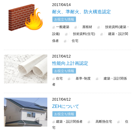
2017/04/14
耐火、準耐火、防火構造認定
お役立ち情報
一般建築
屋根材
技術資料(建築・
設備)
技術資料(住宅)
建築・設計関
係者
住宅
2017/04/12
性能向上計画認定
お役立ち情報
住宅
基準･制度
建築・設計関係
者
2017/04/12
ZEHについて
お役立ち情報
建築・設計関係者
高断熱住宅
住
宅