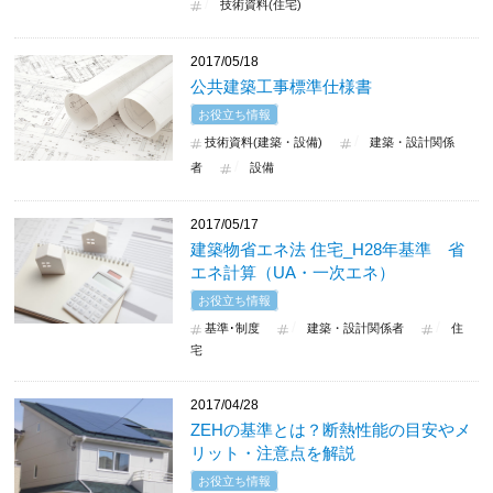
技術資料(住宅)
2017/05/18
公共建築工事標準仕様書
お役立ち情報
技術資料(建築・設備)
建築・設計関係
者
設備
2017/05/17
建築物省エネ法 住宅_H28年基準 省
エネ計算（UA・一次エネ）
お役立ち情報
基準･制度
建築・設計関係者
住
宅
2017/04/28
ZEHの基準とは？断熱性能の目安やメ
リット・注意点を解説
お役立ち情報