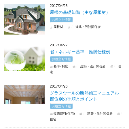
2017/04/28
屋根の基礎知識（主な屋根材）
お役立ち情報
屋根材
建築・設計関係者
2017/04/27
省エネルギー基準 推奨仕様例
お役立ち情報
基準･制度
建築・設計関係者
住
宅
2017/04/26
グラスウールの断熱施工マニュアル｜
部位別の手順とポイント
お役立ち情報
技術資料(住宅)
建築・設計関係者
住宅