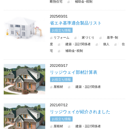
断熱住宅
補助金･税制
2025/03/31
省エネ基準適合製品リスト
お役立ち情報
リフォーム
家づくり
基準･制
度
建築・設計関係者
個人
住
宅
補助金･税制
2022/03/17
リッジウェイ部材計算表
お役立ち情報
屋根材
建築・設計関係者
2021/07/12
リッジウェイが紹介されました
お役立ち情報
屋根材
建築・設計関係者