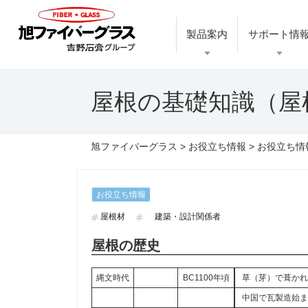
製品案内
サポート情
屋根の基礎知識（屋
旭ファイバーグラス
>
お役立ち情報
>
お役立ち情
お役立ち情報
屋根材
建築・設計関係者
屋根の歴史
縄文時代
BC1100年頃
草（芽）で葺か
中国で瓦製造始