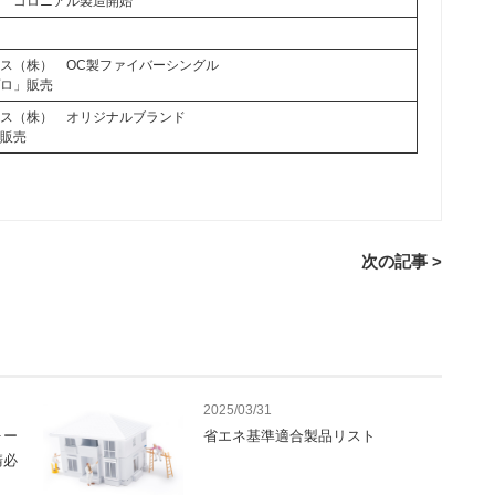
） コロニアル製造開始
場
ス（株） OC製ファイバーシングル
プロ」販売
ラス（株） オリジナルブランド
」販売
次の記事 >
2025/03/31
ォー
省エネ基準適合製品リスト
請必