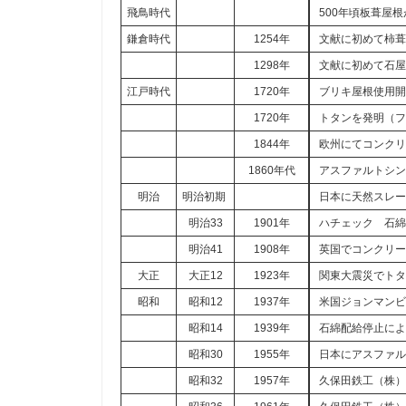
飛鳥時代
500年頃板葺屋
鎌倉時代
1254年
文献に初めて柿
1298年
文献に初めて石
江戸時代
1720年
ブリキ屋根使用
1720年
トタンを発明（
1844年
欧州にてコンク
1860年代
アスファルトシ
明治
明治初期
日本に天然スレ
明治33
1901年
ハチェック 石
明治41
1908年
英国でコンクリ
大正
大正12
1923年
関東大震災でト
昭和
昭和12
1937年
米国ジョンマン
昭和14
1939年
石綿配給停止に
昭和30
1955年
日本にアスファ
昭和32
1957年
久保田鉄工（株