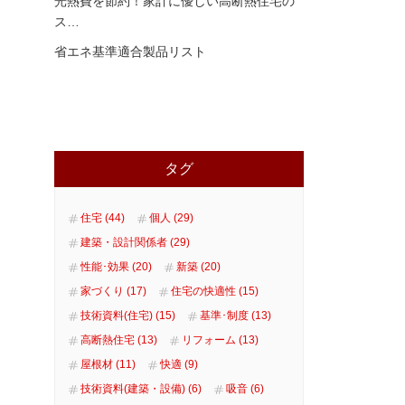
光熱費を節約！家計に優しい高断熱住宅の
ス
…
省エネ基準適合製品リスト
タグ
住宅 (44)
個人 (29)
建築・設計関係者 (29)
性能･効果 (20)
新築 (20)
家づくり (17)
住宅の快適性 (15)
技術資料(住宅) (15)
基準･制度 (13)
高断熱住宅 (13)
リフォーム (13)
屋根材 (11)
快適 (9)
技術資料(建築・設備) (6)
吸音 (6)