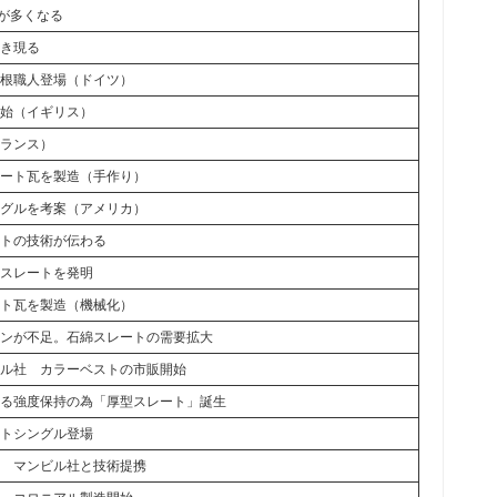
根が多くなる
葺き現る
屋根職人登場（ドイツ）
開始（イギリス）
フランス）
リート瓦を製造（手作り）
ングルを考案（アメリカ）
ートの技術が伝わる
綿スレートを発明
ート瓦を製造（機械化）
タンが不足。石綿スレートの需要拡大
ビル社 カラーベストの市販開始
よる強度保持の為「厚型スレート」誕生
ルトシングル登場
） マンビル社と技術提携