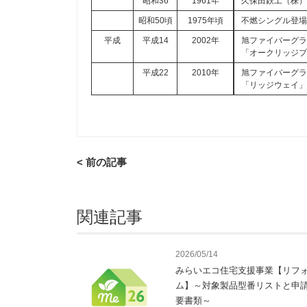
昭和36
1961年
久保田鉄工（株
昭和50頃
1975年頃
不燃シングル登
平成
平成14
2002年
旭ファイバーグラ
「オークリッジ
平成22
2010年
旭ファイバーグ
「リッジウェイ
< 前の記事
関連記事
2026/05/14
みらいエコ住宅支援事業【リフ
ム】～対象製品型番リストと申
要書類～