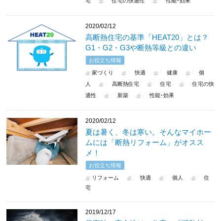
宅
住宅の快適性
性能･効果
2020/02/12
高断熱住宅の基準「HEAT20」とは？
G1・G2・G3や断熱等級との違い
お役立ち情報
家づくり
快適
健康
個
人
高断熱住宅
住宅
住宅の快
適性
新築
性能･効果
2020/02/12
夏は暑く、冬は寒い。そんなマイホー
ムには「断熱リフォーム」がオスス
メ！
お役立ち情報
リフォーム
快適
個人
住
宅
2019/12/17