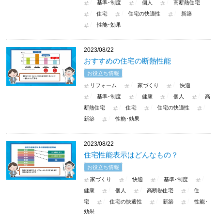
基準･制度
個人
高断熱住宅
住宅
住宅の快適性
新築
性能･効果
2023/08/22
おすすめの住宅の断熱性能
お役立ち情報
リフォーム
家づくり
快適
基準･制度
健康
個人
高
断熱住宅
住宅
住宅の快適性
新築
性能･効果
2023/08/22
住宅性能表示はどんなもの？
お役立ち情報
家づくり
快適
基準･制度
健康
個人
高断熱住宅
住
宅
住宅の快適性
新築
性能･
効果