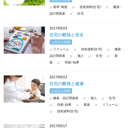
基準･制度
技術資料(住宅)
建築・
設計関係者
住宅
2017/05/23
住宅の断熱と安全
お役立ち情報
リフォーム
技術資料(住宅)
建築・
設計関係者
個人
住宅
新
築
性能･効果
2017/05/23
住宅の断熱と健康
お役立ち情報
建築・設計関係者
個人
住宅
性能･効果
新築
リフォーム
技術資料(住宅)
2017/05/17