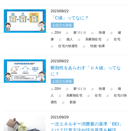
2023/08/22
「C値」ってなに？
お役立ち情報
ZEH
家づくり
快適
健
康
個人
高断熱住宅
住宅
住宅の快適性
性能･効果
2023/08/22
断熱性をあらわす「ＵＡ値」ってな
に？
お役立ち情報
ZEH
家づくり
快適
個
人
高断熱住宅
住宅
住宅の快
適性
新築
2021/09/29
一次エネルギー消費量の基準「BEI」
とは？計算方法や該当基準を解説