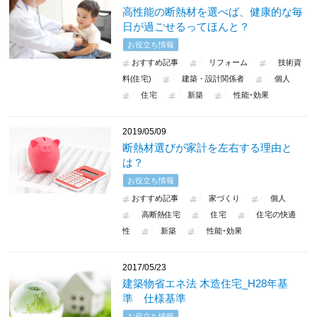
高性能の断熱材を選べば、健康的な毎
日が過ごせるってほんと？
お役立ち情報
おすすめ記事
リフォーム
技術資
料(住宅)
建築・設計関係者
個人
住宅
新築
性能･効果
2019/05/09
断熱材選びが家計を左右する理由と
は？
お役立ち情報
おすすめ記事
家づくり
個人
高断熱住宅
住宅
住宅の快適
性
新築
性能･効果
2017/05/23
建築物省エネ法 木造住宅_H28年基
準 仕様基準
お役立ち情報