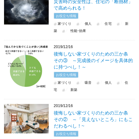
災害時の安全性は、住宅の「断熱材」
で高められる！
お役立ち情報
家づくり
個人
住宅
新
築
性能･効果
2019/12/16
後悔しない家づくりのための三か条
その③ ～完成後のイメージを具体的
に持つべし！～
お役立ち情報
家づくり
吸音
個人
住
宅
新築
2019/12/16
後悔しない家づくりのための三か条
その② ～「見えないところ」にもこ
だわるべし！~
お役立ち情報