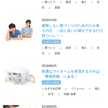
家づくり
吸音
個人
住
宅
新築
2019/12/16
後悔しない家づくりのための三か条
その① ～話し合いの場をできるだけ
持つべし！～
お役立ち情報
家づくり
吸音
個人
住
宅
新築
2019/06/25
快適なマイホームを実現するカギは
「断熱性能」にある！
お役立ち情報
おすすめ記事
リフォーム
個人
住宅
性能･効果
2019/06/25