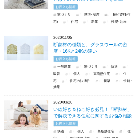
お役立ち情報
家づくり
基準･制度
技術資料(住
宅)
住宅
新築
性能･効果
2020/11/05
断熱材の種類と、グラスウールの密
度・16Kと24Kの違い
お役立ち情報
一般建築
家づくり
快適
吸音
個人
高断熱住宅
住
宅
住宅の快適性
新築
性能･
効果
2020/03/26
いぬ好き＆ねこ好き必見！「断熱材」
で解決できる住宅に関するお悩み相談
お役立ち情報
快適
個人
高断熱住宅
住