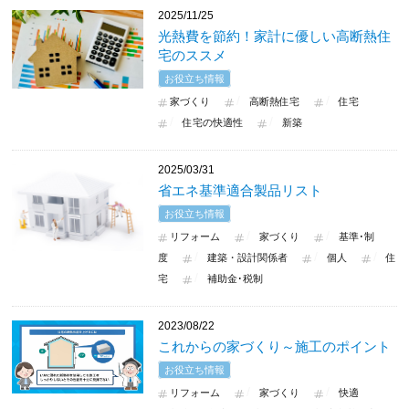
2025/11/25
光熱費を節約！家計に優しい高断熱住
宅のススメ
お役立ち情報
家づくり
高断熱住宅
住宅
住宅の快適性
新築
2025/03/31
省エネ基準適合製品リスト
お役立ち情報
リフォーム
家づくり
基準･制
度
建築・設計関係者
個人
住
宅
補助金･税制
2023/08/22
これからの家づくり～施工のポイント
お役立ち情報
リフォーム
家づくり
快適