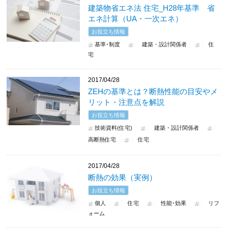
建築物省エネ法 住宅_H28年基準 省
エネ計算（UA・一次エネ）
お役立ち情報
基準･制度
建築・設計関係者
住
宅
2017/04/28
ZEHの基準とは？断熱性能の目安やメ
リット・注意点を解説
お役立ち情報
技術資料(住宅)
建築・設計関係者
高断熱住宅
住宅
2017/04/28
断熱の効果（実例）
お役立ち情報
個人
住宅
性能･効果
リフ
ォーム