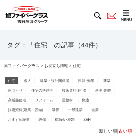
タグ：「住宅」の記事（44件）
旭ファイバーグラス
>
お役立ち情報
> 住宅
住宅
個人
建築・設計関係者
性能･効果
新築
家づくり
住宅の快適性
技術資料(住宅)
基準･制度
高断熱住宅
リフォーム
屋根材
快適
技術資料(建築・設備)
吸音
一般建築
健康
おすすめ記事
設備
補助金･税制
ZEH
新しい順|
古い順