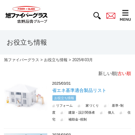
お役立ち情報
旭ファイバーグラス
>
お役立ち情報
> 2025年03月
新しい順|
古い順
2025/03/31
省エネ基準適合製品リスト
お役立ち情報
リフォーム
家づくり
基準･制
度
建築・設計関係者
個人
住
宅
補助金･税制