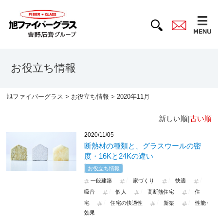
お役立ち情報
旭ファイバーグラス
>
お役立ち情報
> 2020年11月
新しい順|
古い順
2020/11/05
断熱材の種類と、グラスウールの密
度・16Kと24Kの違い
お役立ち情報
一般建築
家づくり
快適
吸音
個人
高断熱住宅
住
宅
住宅の快適性
新築
性能･
効果