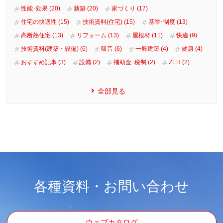
性能･効果 (20)
新築 (20)
家づくり (17)
住宅の快適性 (15)
技術資料(住宅) (15)
基準･制度 (13)
高断熱住宅 (13)
リフォーム (13)
屋根材 (11)
快適 (9)
技術資料(建築・設備) (6)
吸音 (6)
一般建築 (4)
健康 (4)
おすすめ記事 (3)
設備 (2)
補助金･税制 (2)
ZEH (2)
全部見る
各種資料・お問い合わせ
ウェブカタログ