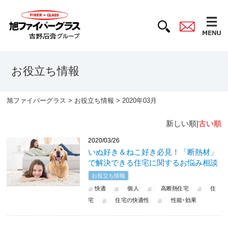
お役立ち情報
旭ファイバーグラス
>
お役立ち情報
> 2020年03月
新しい順|
古い順
2020/03/26
いぬ好き＆ねこ好き必見！「断熱材」
で解決できる住宅に関するお悩み相談
お役立ち情報
快適
個人
高断熱住宅
住
宅
住宅の快適性
性能･効果