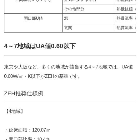
その他部分
熱抵抗値（R
開口部U値
窓
熱貫流率（U
玄関
熱貫流率（U
4～7地域はUA値0.60以下
東京や大阪など、多くの地域が該当する4～7地域では、UA値
0.60W/㎡・K以下がZEHの基準です。
ZEH推奨仕様例
【4地域】
・延床面積：120.07㎡
・開口部比率：10.4％