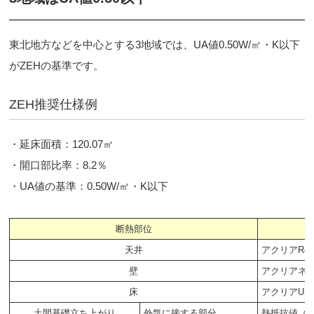
東北地方などを中心とする3地域では、UA値0.50W/㎡・K以下
がZEHの基準です。
ZEH推奨仕様例
・延床面積：120.07㎡
・開口部比率：8.2％
・UA値の基準：0.50W/㎡・K以下
断熱部位
天井
アクリアR45 
壁
アクリアネクス
床
アクリアUボー
土間基礎立ち上がり
外気に接する部分
熱抵抗値（R