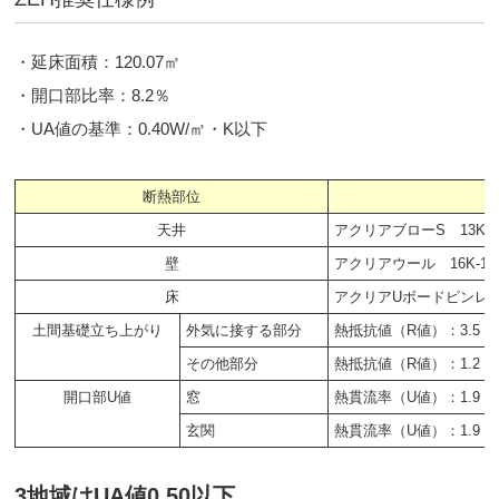
・延床面積：120.07㎡
・開口部比率：8.2％
・UA値の基準：0.40W/㎡・K以下
断熱部位
天井
アクリアブローS 13K-3
壁
アクリアウール 16K-1
床
アクリアUボードピンレスα 
土間基礎立ち上がり
外気に接する部分
熱抵抗値（R値）：3.5
その他部分
熱抵抗値（R値）：1.2
開口部U値
窓
熱貫流率（U値）：1.9
玄関
熱貫流率（U値）：1.9
3地域はUA値0.50以下