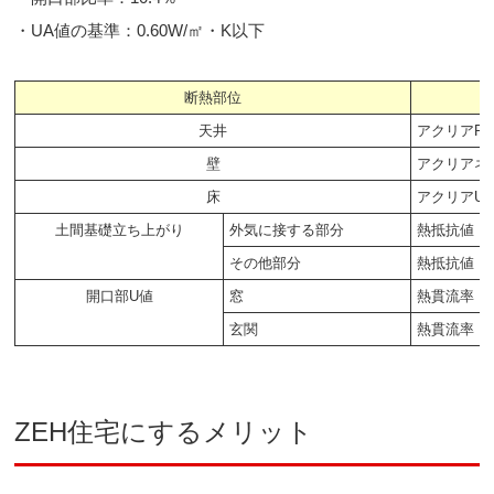
・UA値の基準：0.60W/㎡・K以下
断熱部位
天井
アクリアR45
壁
アクリアネク
床
アクリアUボ
土間基礎立ち上がり
外気に接する部分
熱抵抗値（R
その他部分
熱抵抗値（R
開口部U値
窓
熱貫流率（U
玄関
熱貫流率（U
ZEH住宅にするメリット