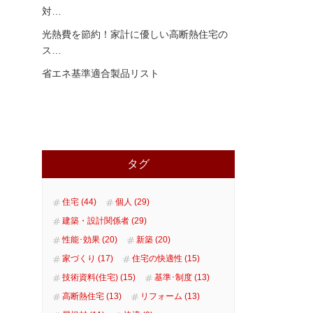
対
…
光熱費を節約！家計に優しい高断熱住宅の
ス
…
省エネ基準適合製品リスト
タグ
住宅 (44)
個人 (29)
建築・設計関係者 (29)
性能･効果 (20)
新築 (20)
家づくり (17)
住宅の快適性 (15)
技術資料(住宅) (15)
基準･制度 (13)
高断熱住宅 (13)
リフォーム (13)