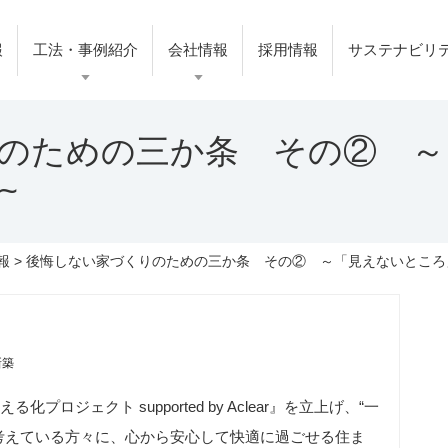
報
工法・事例紹介
会社情報
採用情報
サステナビリ
のための三か条 その② ～
~
報
> 後悔しない家づくりのための三か条 その② ～「見えないところ
新築
ジェクト supported by Aclear』を立上げ、“一
考えている方々に、心から安心して快適に過ごせる住ま