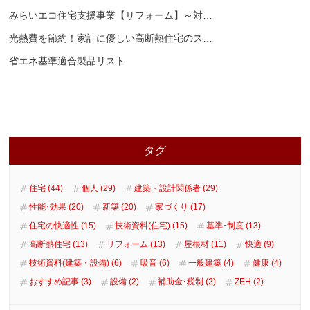
みらいエコ住宅支援事業【リフォーム】～対
…
光熱費を節約！家計に優しい高断熱住宅のス
…
省エネ基準適合製品リスト
タグ
住宅 (44)
個人 (29)
建築・設計関係者 (29)
性能･効果 (20)
新築 (20)
家づくり (17)
住宅の快適性 (15)
技術資料(住宅) (15)
基準･制度 (13)
高断熱住宅 (13)
リフォーム (13)
屋根材 (11)
快適 (9)
技術資料(建築・設備) (6)
吸音 (6)
一般建築 (4)
健康 (4)
おすすめ記事 (3)
設備 (2)
補助金･税制 (2)
ZEH (2)