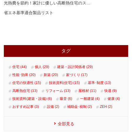
光熱費を節約！家計に優しい高断熱住宅のス
…
省エネ基準適合製品リスト
タグ
住宅 (44)
個人 (29)
建築・設計関係者 (29)
性能･効果 (20)
新築 (20)
家づくり (17)
住宅の快適性 (15)
技術資料(住宅) (15)
基準･制度 (13)
高断熱住宅 (13)
リフォーム (13)
屋根材 (11)
快適 (9)
技術資料(建築・設備) (6)
吸音 (6)
一般建築 (4)
健康 (4)
おすすめ記事 (3)
設備 (2)
補助金･税制 (2)
ZEH (2)
全部見る