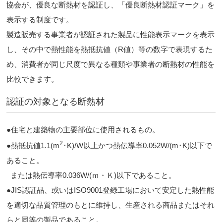
協会が、優良な断熱材を認証し、「優良断熱材認証マーク」を
表示する制度です。
製造販売する事業者が認証された製品に性能表示マークを表示
し、その中で熱性能を熱抵抗値（R値）等の数字で表現するた
め、消費者が同じ尺度で異なる種類や事業者の断熱材の性能を
比較できます。
認証の対象となる断熱材
●住宅と建築物の主要部位に使用されるもの。
2
●熱抵抗値1.1(m
･K)/W以上かつ熱伝導率0.052W/(m･K)以下で
あること。
または熱伝導率0.036W/(ｍ・Ｋ)以下であること。
●JIS認証品、或いはISO9001登録工場において安定した熱性能
を適切な品質管理のもとに維持し、生産される商品またはそれ
らと同等の製品であること。