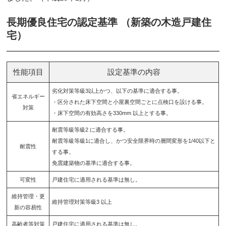
長期優良住宅の認定基準 （新築の木造戸建住
宅）
性能項目
設定基準の内容
劣化対策等級3以上かつ、以下の基準に適合する事。
省エネルギー
・区分された床下空間と小屋裏空間ごとに点検口を設ける事。
対策
・床下空間の有効高さを330mm 以上とする事。
耐震等級等級2 に適合する事。
耐震等級等級1に適合し、かつ安全限界時の層間変形を1/40以下と
耐震性
する事。
免震建築物の基準に適合する事。
可変性
戸建住宅に適用される基準は無し。
維持管理・更
維持管理対策等級3 以上
新の容易性
高齢者等対策
戸建住宅に適用される基準は無し。