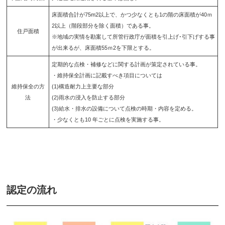
床面積合計が75m2以上で、かつ少なくとも1の階の床面積が40ｍ
2以上（階段部分を除く面積）である事。
住戸面積
※地域の実情を勘案して所管行政庁が面積を引上げ･引下げする事
が出来るが、床面積55ｍ2を下限とする。
定期的な点検・補修などに関する計画が策定されている事。
・維持保全計画に記載すべき項目については
維持保全の方
(1)構造耐力上主要な部分
法
(2)雨水の浸入を防止する部分
(3)給水・排水の設備について点検の時期・内容を定める。
・少なくとも10 年ごとに点検を実施する事。
認定の流れ