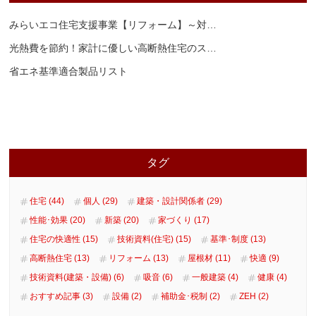
みらいエコ住宅支援事業【リフォーム】～対
…
光熱費を節約！家計に優しい高断熱住宅のス
…
省エネ基準適合製品リスト
タグ
住宅 (44)
個人 (29)
建築・設計関係者 (29)
性能･効果 (20)
新築 (20)
家づくり (17)
住宅の快適性 (15)
技術資料(住宅) (15)
基準･制度 (13)
高断熱住宅 (13)
リフォーム (13)
屋根材 (11)
快適 (9)
技術資料(建築・設備) (6)
吸音 (6)
一般建築 (4)
健康 (4)
おすすめ記事 (3)
設備 (2)
補助金･税制 (2)
ZEH (2)