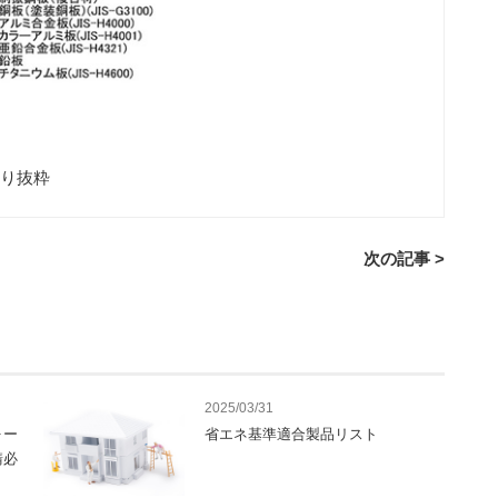
り抜粋
次の記事 >
2025/03/31
ォー
省エネ基準適合製品リスト
請必