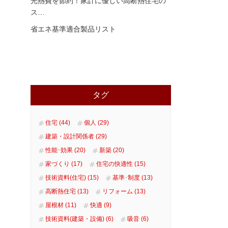
光熱費を節約！家計に優しい高断熱住宅の
ス
…
省エネ基準適合製品リスト
タグ
住宅 (44)
個人 (29)
建築・設計関係者 (29)
性能･効果 (20)
新築 (20)
家づくり (17)
住宅の快適性 (15)
技術資料(住宅) (15)
基準･制度 (13)
高断熱住宅 (13)
リフォーム (13)
屋根材 (11)
快適 (9)
技術資料(建築・設備) (6)
吸音 (6)