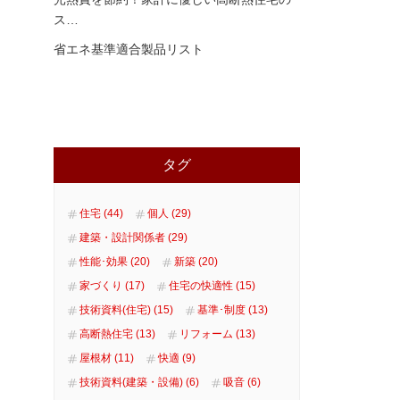
ス
…
省エネ基準適合製品リスト
タグ
住宅 (44)
個人 (29)
建築・設計関係者 (29)
性能･効果 (20)
新築 (20)
家づくり (17)
住宅の快適性 (15)
技術資料(住宅) (15)
基準･制度 (13)
高断熱住宅 (13)
リフォーム (13)
屋根材 (11)
快適 (9)
技術資料(建築・設備) (6)
吸音 (6)