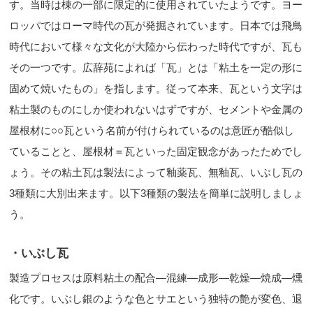
す。当時は棟の一部に限定的に使用されていたようです。ヨー
ロッパではローマ時代の瓦が発掘されています。日本では飛鳥
時代において様々な文化が大陸から伝わった時代ですが、瓦も
その一つです。 広辞苑によれば「瓦」とは「粘土を一定の形に
固めて焼いたもの」を指します。従って本来、瓦という文字は
粘土製のものにしか使われないはずですが、セメントや金属の
屋根材に○○瓦という名前が付けられているのは意匠が酷似し
ていることと、屋根材＝瓦といった固定観念があったためでし
ょう。その粘土瓦は製法によって釉薬瓦、無釉瓦、いぶし瓦の
3種類に大別出来ます。以下3種類の製法を簡単に説明しましょ
う。
・いぶし瓦
製造プロセスは原料粘土の配合―混練―成形―乾燥―焼成―燻
化です。いぶし銀のような色とサエという独特の艶が変色、退