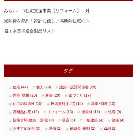
みらいエコ住宅支援事業【リフォーム】～対
…
光熱費を節約！家計に優しい高断熱住宅のス
…
省エネ基準適合製品リスト
タグ
住宅 (44)
個人 (29)
建築・設計関係者 (29)
性能･効果 (20)
新築 (20)
家づくり (17)
住宅の快適性 (15)
技術資料(住宅) (15)
基準･制度 (13)
高断熱住宅 (13)
リフォーム (13)
屋根材 (11)
快適 (9)
技術資料(建築・設備) (6)
吸音 (6)
一般建築 (4)
健康 (4)
おすすめ記事 (3)
設備 (2)
補助金･税制 (2)
ZEH (2)