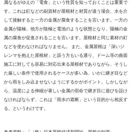
属なるがゆえの「電食」という性質を知っておくことは重要で
す。これは釘などの副資材が屋根材と材質が違う場合、水を介
して接触すると一方の金属が腐食することを言います。一方の
金属が陽極、他方が陰極と電池のような状態となり、陽極の金
属の腐食が促進されることを言います。屋根材と同じ素材の釘
などを使わなければなりません。 また、金属屋根は「深いジ
レンマを抱えた屋根材」と謳う方もいる通り、ドーム等の曲面
施工に対しても容易に対応出来る屋根材でありながら、そうし
た厳しい条件で使用されるケースが多い為、いかに継ぎ目など
から雨をしみ込ませないようにするかがポイント。しかしなが
ら、温度による伸縮が著しい金属の宿命で継ぎ目に遊びを設け
なければならず、これは「雨水の遮断」という目的から相反す
る。というわけです。
参考資料：「（株）日本屋根経済新聞社 屋根の知識」