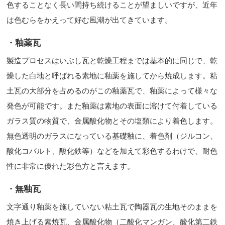
色することなく長い間持ち続けることが望ましいですが、近年
は色むらをかえって好む風潮が出てきています。
・釉薬瓦
製造プロセスはいぶし瓦と乾燥工程までは基本的に同じで、乾
燥した白地と呼ばれる素地に釉薬を施してから焼成します。粘
土瓦の大部分を占めるのがこの釉薬瓦で、釉薬によって様々な
発色が可能です。また釉薬は素地の表面に溶けて付着している
ガラス質の物質で、金属酸化物とその塩類により着色します。
無色透明のガラスになっている基礎釉に、着色剤（ジルコン、
酸化コバルト、酸化鉄等）などを加えて彩色するわけで、耐色
性に非常に優れた彩色方と言えます。
・無釉瓦
文字通り釉薬を施していない粘土瓦で陶器瓦の生地そのままを
焼き上げる素焼瓦、金属酸化物（二酸化マンガン、酸化第二鉄