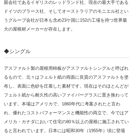
親会社であるイギリスのレッドランド社、現在の最大手である
ドイツのブラース社、そしてオーストラリアのモニエル社とい
うグループ会社が日本も含め23ケ国に152の工場を持つ世界最
大の屋根材メーカーが存在します。
◆シングル
アスファルト製の屋根用柿板がアスファルトシングルと呼ばれ
るもので、元々はフェルト紙の両面に良質のアスファルトを塗
布し、表面に色砂を圧着した素材です。現在はそのほとんどが
フェルト紙から耐久性の高いファイバーグラスに置き換わって
います。本場はアメリカで、1860年代に考案されたと言わ
れ、優れたコストパフォーマンスと機能性の両立で、今ではア
メリカ・カナダにおいて住宅の80％以上の屋根に施工されてい
ると言われています。日本には昭和30年（1955年）頃に登場