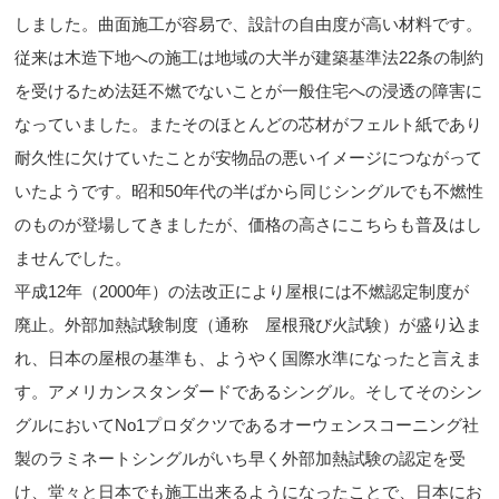
しました。曲面施工が容易で、設計の自由度が高い材料です。
従来は木造下地への施工は地域の大半が建築基準法22条の制約
を受けるため法廷不燃でないことが一般住宅への浸透の障害に
なっていました。またそのほとんどの芯材がフェルト紙であり
耐久性に欠けていたことが安物品の悪いイメージにつながって
いたようです。昭和50年代の半ばから同じシングルでも不燃性
のものが登場してきましたが、価格の高さにこちらも普及はし
ませんでした。
平成12年（2000年）の法改正により屋根には不燃認定制度が
廃止。外部加熱試験制度（通称 屋根飛び火試験）が盛り込ま
れ、日本の屋根の基準も、ようやく国際水準になったと言えま
す。アメリカンスタンダードであるシングル。そしてそのシン
グルにおいてNo1プロダクツであるオーウェンスコーニング社
製のラミネートシングルがいち早く外部加熱試験の認定を受
け、堂々と日本でも施工出来るようになったことで、日本にお