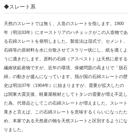
◆スレート系
天然のスレートでは無く、人造のスレートを指します。1900
年（明治33年）にオーストリアのハチェックがこの人造物であ
る石綿スレートを発明しました。製造法は湿式で、セメント、
石綿等の原材料を水に分散させてスラリー状にし、紙を漉くよ
うに漉きだします。原料の石綿（アスベスト）は天然に産する
繊維状鉱産物ですが、近年の環境、保健問題の高まりで「脱石
綿」の動きが盛んになっています。我が国の石綿スレートの歴
史は明治37年（1904年）に始まりますが、需要が拡大したの
は関東大震災後、軽量屋根材としてトタンの需要が増え不足し
た為、代替品としてこの石綿スレートが増えました。スレート
葺きと言えば、この石綿スレートを意味するくらいになったた
め、本家である天然産の物を天然スレートと区別するようにな
りました。