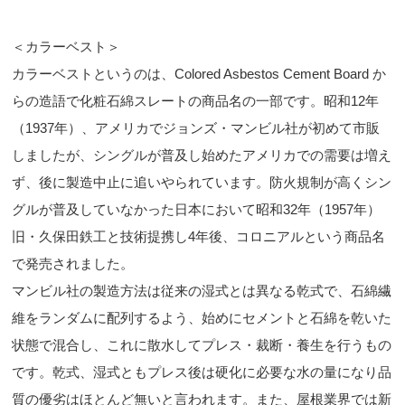
＜カラーベスト＞
カラーベストというのは、Colored Asbestos Cement Board か
らの造語で化粧石綿スレートの商品名の一部です。昭和12年
（1937年）、アメリカでジョンズ・マンビル社が初めて市販
しましたが、シングルが普及し始めたアメリカでの需要は増え
ず、後に製造中止に追いやられています。防火規制が高くシン
グルが普及していなかった日本において昭和32年（1957年）
旧・久保田鉄工と技術提携し4年後、コロニアルという商品名
で発売されました。
マンビル社の製造方法は従来の湿式とは異なる乾式で、石綿繊
維をランダムに配列するよう、始めにセメントと石綿を乾いた
状態で混合し、これに散水してプレス・裁断・養生を行うもの
です。乾式、湿式ともプレス後は硬化に必要な水の量になり品
質の優劣はほとんど無いと言われます。また、屋根業界では新