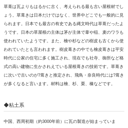
草葺は瓦よりもはるかに古く、考えられる最も古い屋根材でし
ょう。草葺きは日本だけではなく、世界中どこでも一般的に見
られます。日本でも最古の有史である縄文時代は草葺だったよ
うです。日本の草屋根の主体は茅が主体で葦や稲、麦のワラも
使われていたようです。また、檜や杉などの樹皮も古くから使
われていたとも言われます。樹皮葺きの中でも檜皮葺きは平安
時代に公家の住宅に多く施工され、現在でも社寺、御所など格
式の高い建物に生かされえている屋根葺きの技術です。草葺き
に次いで古いのが?葺きと推定され、飛鳥・奈良時代には?葺き
が多くなると言います。材料は檜、杉、栗、橡などです。
◆粘土系
中国、西周初期（約3000年前）に瓦の製造が始まっていま