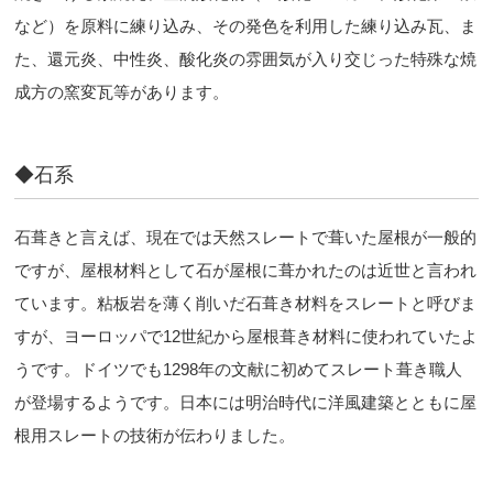
など）を原料に練り込み、その発色を利用した練り込み瓦、ま
た、還元炎、中性炎、酸化炎の雰囲気が入り交じった特殊な焼
成方の窯変瓦等があります。
◆石系
石葺きと言えば、現在では天然スレートで葺いた屋根が一般的
ですが、屋根材料として石が屋根に葺かれたのは近世と言われ
ています。粘板岩を薄く削いだ石葺き材料をスレートと呼びま
すが、ヨーロッパで12世紀から屋根葺き材料に使われていたよ
うです。ドイツでも1298年の文献に初めてスレート葺き職人
が登場するようです。日本には明治時代に洋風建築とともに屋
根用スレートの技術が伝わりました。