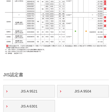
JIS認定書
JIS A 9521
JIS A 9504
JIS A 6301