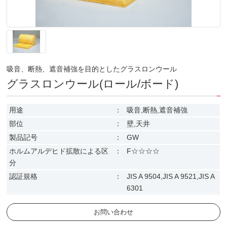
吸音、断熱、遮音補強を目的としたグラスロンウール
グラスロンウール(ロール/ボード)
用途
：
吸音,断熱,遮音補強
部位
：
壁,天井
製品記号
：
GW
ホルムアルデヒド拡散による区
：
F☆☆☆☆
分
認証規格
：
JIS A 9504,JIS A 9521,JIS A
6301
お問い合わせ