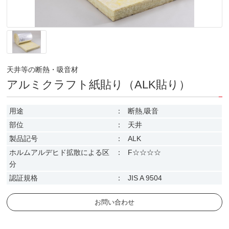
天井等の断熱・吸音材
アルミクラフト紙貼り（ALK貼り）
用途
：
断熱,吸音
部位
：
天井
製品記号
：
ALK
ホルムアルデヒド拡散による区
：
F☆☆☆☆
分
認証規格
：
JIS A 9504
お問い合わせ