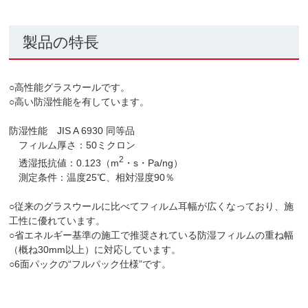
製品の特長
○高性能グラスウールです。
○高い防湿性能を有しています。
防湿性能 JIS A 6930 同等品
フィルム厚さ：50ミクロン
2
透湿抵抗値：0.123（m
・s・Pa/ng）
測定条件：温度25℃、相対湿度90％
○従来のグラスウールに比べてフィルム耳幅が広くなっており、施
工性に優れています。
○省エネルギー基準の施工で推奨されている防湿フィルムの重ね幅
（概ね30mm以上）に対応しています。
○6面パックの“フルパック仕様”です。