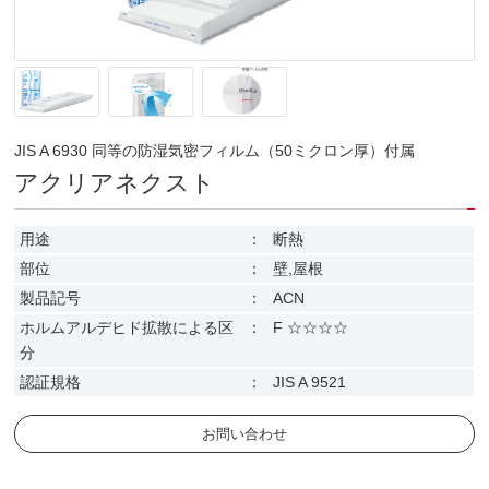
JIS A 6930 同等の防湿気密フィルム（50ミクロン厚）付属
アクリアネクスト
用途
：
断熱
部位
：
壁,屋根
製品記号
：
ACN
ホルムアルデヒド拡散による区
：
F ☆☆☆☆
分
認証規格
：
JIS A 9521
お問い合わせ