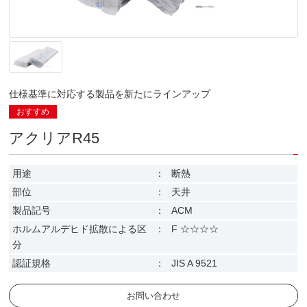
仕様基準に対応する製品を新たにラインアップ
おすすめ
アクリアR45
用途
：
断熱
部位
：
天井
製品記号
：
ACM
ホルムアルデヒド拡散による区
：
F ☆☆☆☆
分
認証規格
：
JIS A 9521
お問い合わせ