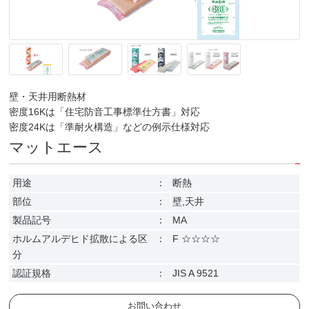
壁・天井用断熱材
密度16Kは「住宅防音工事標準仕方書」対応
密度24Kは「準耐火構造」などの例示仕様対応
マットエース
用途
：
断熱
部位
：
壁,天井
製品記号
：
MA
ホルムアルデヒド拡散による区
：
F ☆☆☆☆
分
認証規格
：
JIS A 9521
お問い合わせ