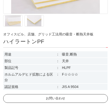
オフィスビル、店舗、グリッド工法用の吸音・断熱天井板
ハイラートンPF
用途
：
吸音,断熱
部位
：
天井
製品記号
：
HLPF
ホルムアルデヒド拡散による区
：
F☆☆☆☆
分
認証規格
：
JIS A 9504
お問い合わせ