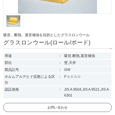
吸音、断熱、遮音補強を目的としたグラスロンウール
グラスロンウール(ロール/ボード)
用途
：
吸音,断熱,遮音補強
部位
：
壁,天井
製品記号
：
GW
ホルムアルデヒド拡散による区
：
F☆☆☆☆
分
認証規格
：
JIS A 9504,JIS A 9521,JIS A
6301
お問い合わせ