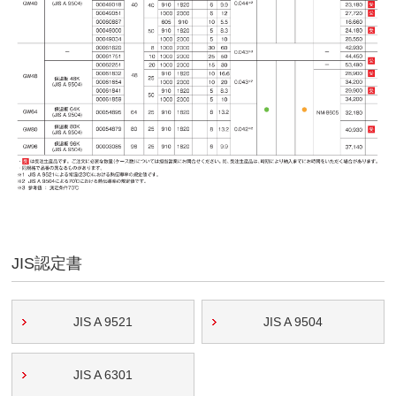
JIS認定書
JIS A 9521
JIS A 9504
JIS A 6301