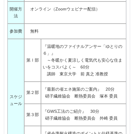
開催方
オンライン（Zoomウェビナー配信）
法
参加費
無料
『温暖地のファイナルアンサー「ゆとりの
６」』
第Ⅰ部
～冬暖かく夏涼しく電気代も安心な住ま
いをコスパよく～ 60分
講師 東京大学 前 真之 准教授
『最新の省エネ施策のご案内』 20分
第２部
硝子繊維協会 断熱委員会 塚本 委員
スケジ
ュール
『GWS工法のご紹介』 30分
第３部
硝子繊維協会 断熱委員会 外崎 委員
『省令準耐火構造のポイントと仕様基準の