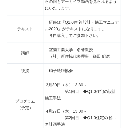
らの回もアーカイブ動画を見られるよう
にいたします。
研修は『Q1.0住宅 設計・施工マニュア
テキスト
ル2020』がテキストになります。
各自購入してご参加下さい。
室蘭工業大学 名誉教授
講師
（社）新住協代表理事 鎌田 紀彦
後援
硝子繊維協会
3月30日（木）13:30～
第1回目 ◆Q1.0住宅の設計
施工手法
プログラム
（予定）
4月27日（木）13:30～
第2回目 ◆Q1.0住宅の省エ
ネ計画手法