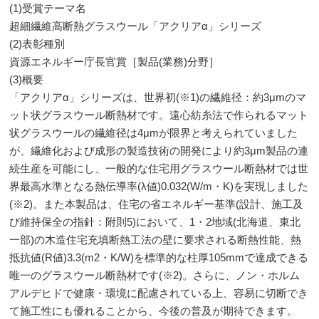
(1)受賞テーマ名
超細繊維高断熱グラスウール「アクリアα」シリーズ
(2)表彰種別
資源エネルギー庁長官賞［製品(業務)分野］
(3)概要
「アクリアα」シリーズは、世界初(※1)の繊維径：約3μmのマ
ット状グラスウール断熱材です。遠心紡糸法で作られるマット
状グラスウールの繊維径は4μmが限界と考えられていました
が、繊維化および成形の製造技術の開発により約3μm製品の連
続生産を可能にし、一般的な住宅用グラスウール断熱材では世
界最高水準となる熱伝導率(λ値)0.032(W/m・K)を実現しました
(※2)。また本製品は、住宅の省エネルギー基準(設計、施工及
び維持保全の指針：附則5)において、1・2地域(北海道、東北
一部)の木造住宅充填断熱工法の壁に要求される断熱性能、熱
抵抗値(R値)3.3(m2・K/W)を標準的な柱厚105mmで達成できる
唯一のグラスウール断熱材です(※2)。さらに、ノン・ホルム
アルデヒドで健康・環境に配慮されている上、容易に切断でき
て施工性にも優れることから、今後の普及が期待できます。