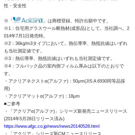
性・安全性
※「
」は商標登録、特許出願中です。
※1：住宅用グラスウール断熱材(成形品)として。当社調べ。2
014年7月1日発売時。
※2：36kg/m3タイプにおいて。熱伝導率、熱抵抗値はいずれ
も当社測定値です。
※3：熱伝導率、熱抵抗値はいずれも当社測定値です。
※4：フルパック品の室内側フィルム厚みは以下のとおりで
す。
・アクリアネクストα(アルファ)：50μm(JIS A 6930同等品採
用)
・アクリアマットα(アルファ)：18μm
■ご参考
・「アクリアα(アルファ)」シリーズ新発売ニュースリリース
(2014年5月28日リリース済み)
https://www.afgc.co.jp/news/news20140528.html
・「アクリア」シリーズ新CMニュースリリース