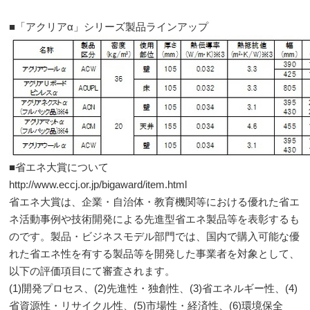
■「アクリアα」シリーズ製品ラインアップ
■省エネ大賞について
http://www.eccj.or.jp/bigaward/item.html
省エネ大賞は、企業・自治体・教育機関等における優れた省エ
ネ活動事例や技術開発による先進型省エネ製品等を表彰するも
のです。製品・ビジネスモデル部門では、国内で購入可能な優
れた省エネ性を有する製品等を開発した事業者を対象として、
以下の評価項目にて審査されます。
(1)開発プロセス、(2)先進性・独創性、(3)省エネルギー性、(4)
省資源性・リサイクル性、(5)市場性・経済性、(6)環境保全