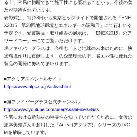
る上、容易に切断できて施工性にも優れることから、今後の普
及が期待されています。
表彰式は、1月28日から東京ビッグサイトで開催される「ENE
X2015 第39回地球環境とエネルギーの調和展」にて行われる
予定です。受賞製品・取り組みの展示は、「ENEX2015」のア
ワードコーナーにてご覧いただけます。
旭ファイバーグラスは、今後も「人と地球の未来のために、快
適環境作りに貢献します」の企業理念の下、省エネ性に優れた
製品の開発に努めてまいります。
■アクリアスペシャルサイト
https://www.afgc.co.jp/aclear.html
■旭ファイバーグラス公式チャンネル
https://www.youtube.com/user/AsahiFiberGlass
住宅における断熱材の重要性を知っていただくために、女優の
瀧本美織さんを起用した「Aclear(アクリア)」シリーズのTVC
Mを放映しています。