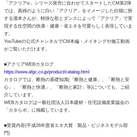
「アクリアα」シリーズ発売に合わせてスタートしたCM第2弾
では、真綿のように白い「アクリア」をイメージした白猫に扮
する瀧本さんが、軽快な歌とダンスによって「アクリア」で実
現する住空間の快適・健康・省エネを可愛らしく表現していま
す。
YouTubeの公式チャンネルでCM本編・メイキングや施工動画
がご覧いただけます。
■アクリアWEBカタログ
https://www.afgc.co.jp/product/catalog.html
カタログでは、断熱の基礎知識(「断熱と健康」、「断熱と安
心」、「断熱と快適」、「断熱と家計」等)についても、ご紹
介しています。
WEBカタログは一般社団法人日本建材・住宅設備産業協会の
「カタらボ」に掲載しています。
■受賞内容(平成26年度省エネ大賞 製品・ビジネスモデル部
門)