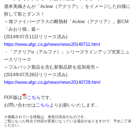
瀧本美織さんが「Aclear（アクリア）」をイメージした白猫に
扮して歌とダンス！
～旭ファイバーグラスの断熱材「Aclear（アクリア）」新CM
「みおり猫」篇～
(2014年07月11日リリース済み)
https://www.afgc.co.jp/news/news20140711.html
・「アクリアα（アルファ）」シリーズラインアップ充実ニュ
ースリリース
～フルパック製品を含む新製品群を追加発売～
(2014年07月28日リリース済み)
https://www.afgc.co.jp/news/news20140728.html
PDF版は
こちら
です。
お問い合わせは
こちら
よりお願いいたします。
※掲載されている情報は、発表日現在のものです。
ご覧になった時点で内容が変更になっている場合がありますので、予めご了承
ください。