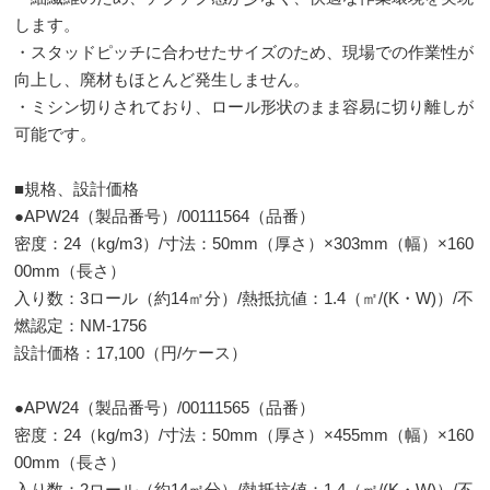
します。
・スタッドピッチに合わせたサイズのため、現場での作業性が
向上し、廃材もほとんど発生しません。
・ミシン切りされており、ロール形状のまま容易に切り離しが
可能です。
■規格、設計価格
●APW24（製品番号）/00111564（品番）
密度：24（kg/m3）/寸法：50mm（厚さ）×303mm（幅）×160
00mm（長さ）
入り数：3ロール（約14㎡分）/熱抵抗値：1.4（㎡/(K・W)）/不
燃認定：NM-1756
設計価格：17,100（円/ケース）
●APW24（製品番号）/00111565（品番）
密度：24（kg/m3）/寸法：50mm（厚さ）×455mm（幅）×160
00mm（長さ）
入り数：2ロール（約14㎡分）/熱抵抗値：1.4（㎡/(K・W)）/不