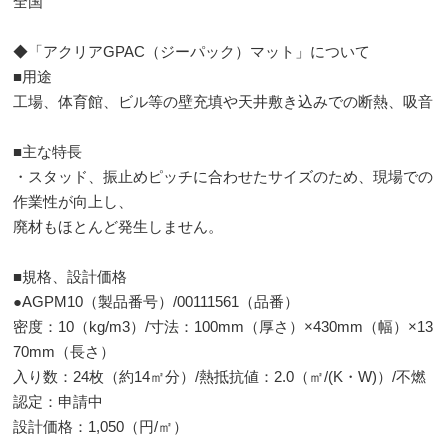
全国
◆「アクリアGPAC（ジーパック）マット」について
■用途
工場、体育館、ビル等の壁充填や天井敷き込みでの断熱、吸音
■主な特長
・スタッド、振止めピッチに合わせたサイズのため、現場での
作業性が向上し、
廃材もほとんど発生しません。
■規格、設計価格
●AGPM10（製品番号）/00111561（品番）
密度：10（kg/m3）/寸法：100mm（厚さ）×430mm（幅）×13
70mm（長さ）
入り数：24枚（約14㎡分）/熱抵抗値：2.0（㎡/(K・W)）/不燃
認定：申請中
設計価格：1,050（円/㎡）