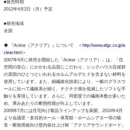
■発売時期
2012年4月2日（月）予定
■発売地域
全国
◆ 『Aclear（アクリア）』について ＜
http://www.afgc.co.jp/a
clear.html
＞
2007年4月に発売を開始した「Aclear（アクリア）」は、「住
空間の安心」にかかわる品質にこだわり、シックハウス症候群
の原因のひとつといわれるホルムアルデヒドを含まない材料を
使用しています。また、細繊維化技術により、一般のグラスウ
ールに比べて繊維系が細く、チクチク感を低減したソフトな手
触りを実現しています。さらに、同密度での繊維本数が多いた
め、厚みあたりの断熱性能が向上しています。
2009年7月には住宅向け製品ラインアップを刷新、2010年4月
より会議室・多目的ホール・体育館・ホームシアター等の吸
音・断熱用途向け壁内装仕上げ材「アクリアサウンドボード」