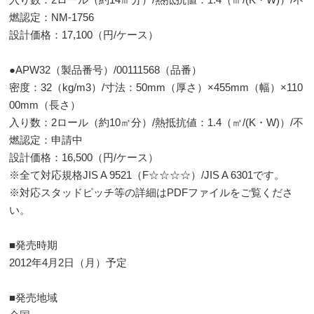
燃認定：NM-1756
設計価格：17,100（円/ケース）
●APW32（製品番号）/00111568（品番）
密度：32（kg/m3）/寸法：50mm（厚さ）×455mm（幅）×110
00mm（長さ）
入り数：2ロール（約10㎡分）/熱抵抗値：1.4（㎡/(K・W)）/不
燃認定：申請中
設計価格：16,500（円/ケース）
※全て対応規格JIS A 9521（F☆☆☆☆）/JIS A 6301です。
※対応スタッドピッチ等の詳細はPDFファイルをご覧くださ
い。
■発売時期
2012年4月2日（月）予定
■発売地域