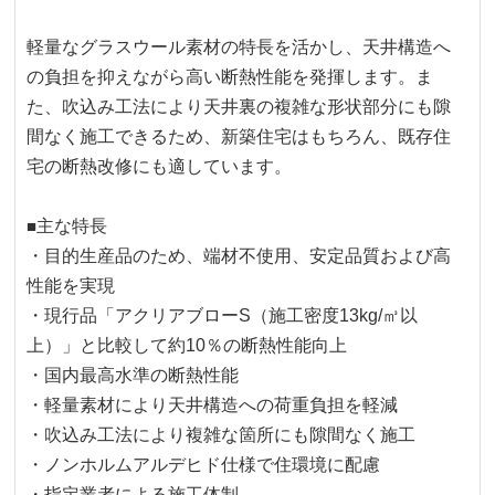
軽量なグラスウール素材の特長を活かし、天井構造へ
の負担を抑えながら高い断熱性能を発揮します。ま
た、吹込み工法により天井裏の複雑な形状部分にも隙
間なく施工できるため、新築住宅はもちろん、既存住
宅の断熱改修にも適しています。
■
主な特長
・目的生産品のため、端材不使用、安定品質および高
性能を実現
・
現行品「アクリアブロー
S
（施工密度
13kg/
㎥以
上）」と比較して約
10
％の断熱性能向上
・国内最高水準の断熱性能
・軽量素材により天井構造への荷重負担を軽減
・吹込み工法により複雑な箇所にも隙間なく施工
・ノンホルムアルデヒド仕様で住環境に配慮
・指定業者による施工体制