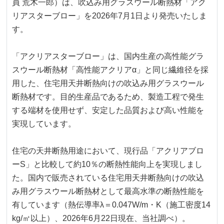
員 荒木一郎）は、吹込み用グラスウール断熱材「アク
リアスターブロー」を2026年7月1日より発売いたしま
す。
「アクリアスターブロー」は、国内生産の高性能グラ
スウール断熱材「高性能アクリアα」と同じ繊維径を採
用した、住宅用天井断熱向けの吹込み用グラスウール
断熱材です。目的生産品であるため、製造工程で発生
する端材を使用せず、安定した品質および高い性能を
実現しています。
住宅の天井断熱用途において、現行品「アクリアブロ
ーS」と比較して約10％の断熱性能向上を実現しまし
た。国内で販売されている住宅用天井断熱向けの吹込
み用グラスウール断熱材として最高水準の断熱性能を
有しています（熱伝導率λ＝0.047W/m・K（施工密度14
kg/㎥以上）、2026年6月22日現在、当社調べ）。