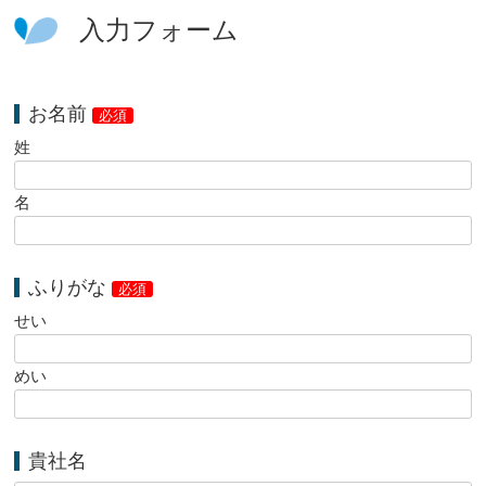
入力フォーム
お名前
必須
姓
名
ふりがな
必須
せい
めい
貴社名