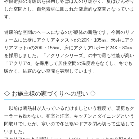
や輻射熱の冷暖房を採用し冬はほんのり暖かく、夏はひんやり
した空間とし、自然素材に囲まれた健康的な空間となっていま
す。
健康的な空間のベースになるのが躯体の断熱です。今回のリフ
ォームには壁にアクリアネクストαの20K・105㎜、天井にアク
リアマットαの20K・155㎜、床にアクリアUボード24K・80㎜
を採用しました。「アクリアシリーズ」の中で最も性能が高い
「アクリアα」を採用して居住空間の温度差をなくし、冬でも
暖かく、結露のない空間を実現しています。
◇ お施主様の家づくりへの想い ◇
以前は断熱材が入っているだけましという程度で、暖房もク
ーラーも効かない。和室と洋室、キッチンとダイニングという
間取りでしたが、寒いので冬は襖やドアを閉め切って生活して
いました。