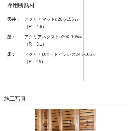
採用断熱材
天井：
アクリアマットα20K-155㎜
（R：4.6）
壁：
アクリアネクストα20K-105㎜
（R：3.1）
床：
アクリアUボードピンレス24K-105㎜
（R : 2.9）
施工写真