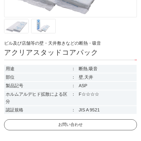
ビル及び店舗等の壁・天井敷きなどの断熱・吸音
アクリアスタッドコアパック
用途
：
断熱,吸音
部位
：
壁,天井
製品記号
：
ASP
ホルムアルデヒド拡散による区
：
F☆☆☆☆
分
認証規格
：
JIS A 9521
お問い合わせ